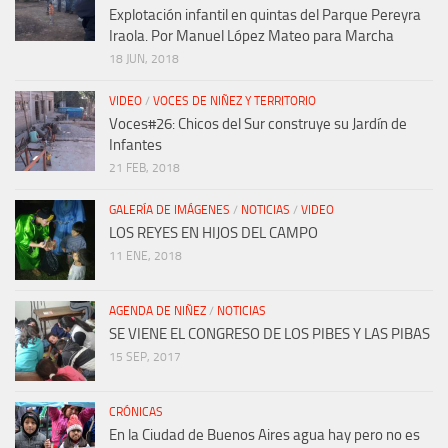
Explotación infantil en quintas del Parque Pereyra
Iraola. Por Manuel López Mateo para Marcha
18 JUN, 2018
VIDEO
/
VOCES DE NIÑEZ Y TERRITORIO
Voces#26: Chicos del Sur construye su Jardín de
Infantes
21 FEB, 2018
GALERÍA DE IMÁGENES
/
NOTICIAS
/
VIDEO
LOS REYES EN HIJOS DEL CAMPO
11 ENE, 2018
AGENDA DE NIÑEZ
/
NOTICIAS
SE VIENE EL CONGRESO DE LOS PIBES Y LAS PIBAS
15 SEP, 2017
CRÓNICAS
En la Ciudad de Buenos Aires agua hay pero no es