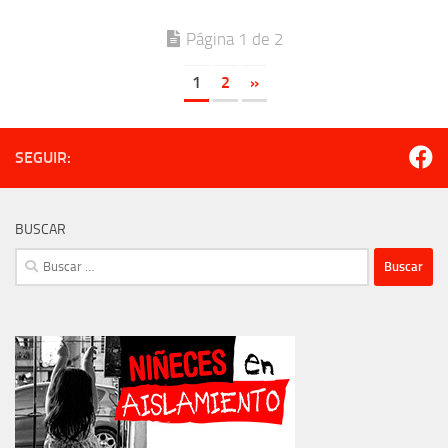
Página 1 de 2
1
2
»
SEGUIR:
BUSCAR
Buscar: