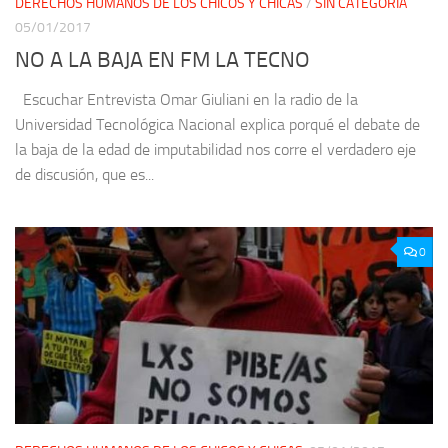
DERECHOS HUMANOS DE LOS CHICOS Y CHICAS
/
SIN CATEGORÍA
05/01/2017
NO A LA BAJA EN FM LA TECNO
Escuchar Entrevista Omar Giuliani en la radio de la
Universidad Tecnológica Nacional explica porqué el debate de
la baja de la edad de imputabilidad nos corre el verdadero eje
de discusión, que es...
0