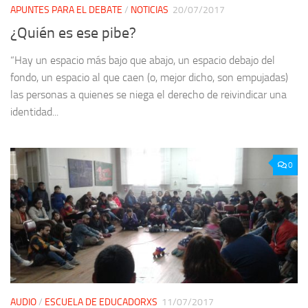
APUNTES PARA EL DEBATE
/
NOTICIAS
20/07/2017
¿Quién es ese pibe?
“Hay un espacio más bajo que abajo, un espacio debajo del
fondo, un espacio al que caen (o, mejor dicho, son empujadas)
las personas a quienes se niega el derecho de reivindicar una
identidad...
0
AUDIO
/
ESCUELA DE EDUCADORXS
11/07/2017