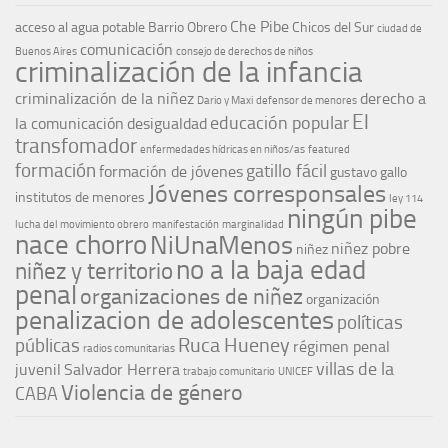
Che Pibe
acceso al agua potable
Barrio Obrero
Chicos del Sur
ciudad de
comunicación
Buenos Aires
consejo de derechos de niños
criminalización de la infancia
criminalización de la niñez
derecho a
Dario y Maxi
defensor de menores
El
educación popular
la comunicación
desigualdad
transfomador
enfermedades hídricas en niños/as
featured
formación
gatillo fácil
formación de jóvenes
gustavo gallo
Jóvenes corresponsales
institutos de menores
ley 114
ningún pibe
lucha del movimiento obrero
manifestación
marginalidad
nace chorro
NiUnaMenos
niñez pobre
niñez
no a la baja edad
niñez y territorio
penal
organizaciones de niñez
organización
penalizacion de adolescentes
políticas
Ruca Hueney
públicas
régimen penal
radios comunitarias
villas de la
juvenil
Salvador Herrera
trabajo comunitario
UNICEF
Violencia de género
CABA